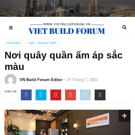
NHÀ ĐẸP
NỘI – NGOẠI THẤT
Nơi quây quần ấm áp sắc
màu
VN Build Forum Editor
19 Tháng 7, 2021
CHIA SẺ