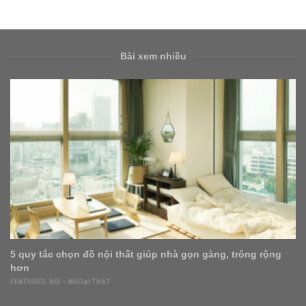
Bài xem nhiều
Những dụng cụ nấu ăn khiến bạn muốn xắn tay vào bếp
FEATURED
,
GIA DỤNG
,
NỘI – NGOẠI THẤT