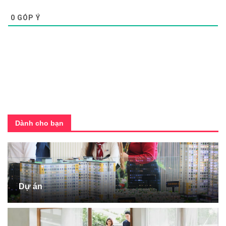
0
GÓP Ý
Dành cho bạn
Dự án