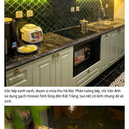
Góc bếp xanh xanh, đượm vị mùa thu Hà Nội. Phần tường bếp, chị Vân Anh
sử dụng gạch mosaic hình lồng đèn Bát Tràng, tạo nét cổ kính nhưng dễ vệ
sinh.