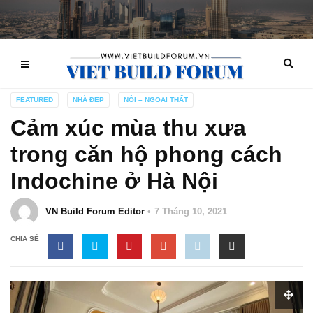
FEATURED
NHÀ ĐẸP
NỘI – NGOẠI THẤT
Cảm xúc mùa thu xưa
trong căn hộ phong cách
Indochine ở Hà Nội
VN Build Forum Editor
7 Tháng 10, 2021
CHIA SẺ