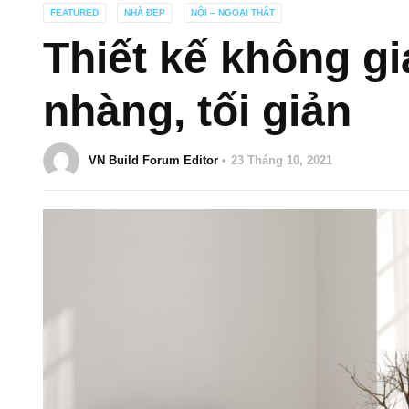
FEATURED
NHÀ ĐẸP
NỘI – NGOẠI THẤT
Thiết kế không g
nhàng, tối giản
VN Build Forum Editor
23 Tháng 10, 2021