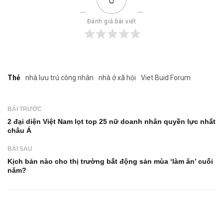
Đánh giá bài viết
Thẻ
nhà lưu trú công nhân
nhà ở xã hội
Viet Buid Forum
BÀI TRƯỚC
2 đại diện Việt Nam lọt top 25 nữ doanh nhân quyền lực nhất
châu Á
BÀI SAU
Kịch bản nào cho thị trường bất động sản mùa ‘làm ăn’ cuối
năm?