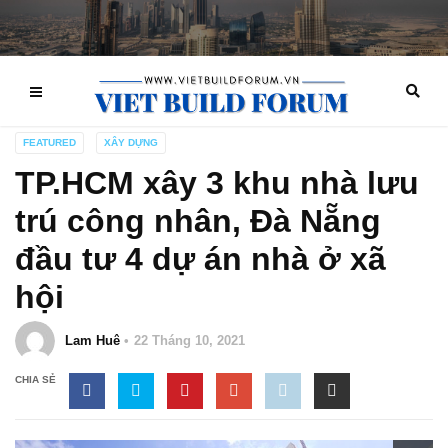
FEATURED
XÂY DỰNG
TP.HCM xây 3 khu nhà lưu
trú công nhân, Đà Nẵng
đầu tư 4 dự án nhà ở xã
hội
Lam Huê
22 Tháng 10, 2021
CHIA SẺ