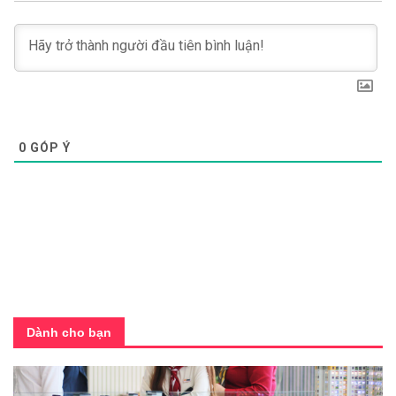
0
GÓP Ý
Dành cho bạn