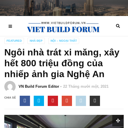
FEATURED
NHÀ ĐẸP
NỘI – NGOẠI THẤT
Ngôi nhà trát xi măng, xây
hết 800 triệu đồng của
nhiếp ảnh gia Nghệ An
VN Build Forum Editor
22 Tháng mười một, 2021
CHIA SẺ