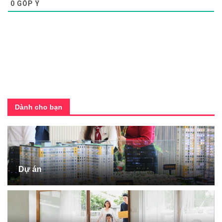
0
GÓP Ý
Dành cho bạn
Dự án