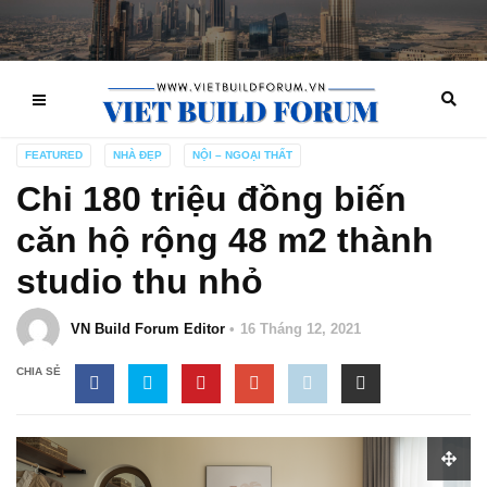
FEATURED
NHÀ ĐẸP
NỘI – NGOẠI THẤT
Chi 180 triệu đồng biến
căn hộ rộng 48 m2 thành
studio thu nhỏ
VN Build Forum Editor
16 Tháng 12, 2021
CHIA SẺ