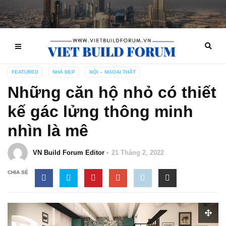
FEATURED
NHÀ ĐẸP
NỘI – NGOẠI THẤT
Những căn hộ nhỏ có thiết
kế gác lửng thông minh
nhìn là mê
VN Build Forum Editor
21 Tháng 2, 2022
CHIA SẺ