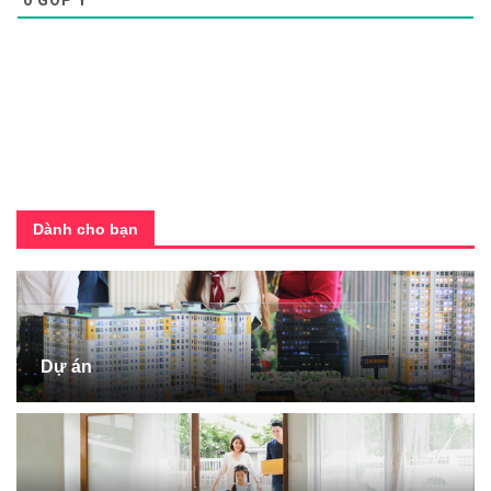
0
GÓP Ý
Dành cho bạn
Dự án