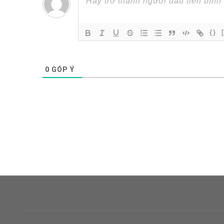
{}
0
GÓP Ý