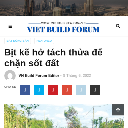
BẤT ĐỘNG SẢN
FEATURED
Bịt kẽ hở tách thửa để
chặn sốt đất
VN Build Forum Editor
9 Tháng 6, 2022
CHIA SẺ