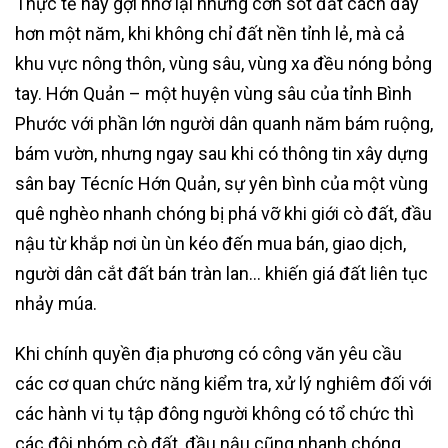
Thực tế này gợi nhớ lại những cơn sốt đất cách đây
hơn một năm, khi không chỉ đất nền tỉnh lẻ, mà cả
khu vực nông thôn, vùng sâu, vùng xa đều nóng bỏng
tay. Hớn Quản – một huyện vùng sâu của tỉnh Bình
Phước với phần lớn người dân quanh năm bám ruộng,
bám vườn, nhưng ngay sau khi có thông tin xây dựng
sân bay Técníc Hớn Quản, sự yên bình của một vùng
quê nghèo nhanh chóng bị phá vỡ khi giới cò đất, đầu
nậu từ khắp nơi ùn ùn kéo đến mua bán, giao dịch,
người dân cắt đất bán tràn lan… khiến giá đất liên tục
nhảy múa.
Khi chính quyền địa phương có công văn yêu cầu
các cơ quan chức năng kiểm tra, xử lý nghiêm đối với
các hành vi tụ tập đông người không có tổ chức thì
các đội nhóm cò đất, đầu nậu cũng nhanh chóng