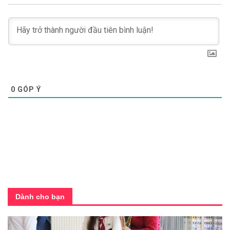
0
GÓP Ý
Dành cho bạn