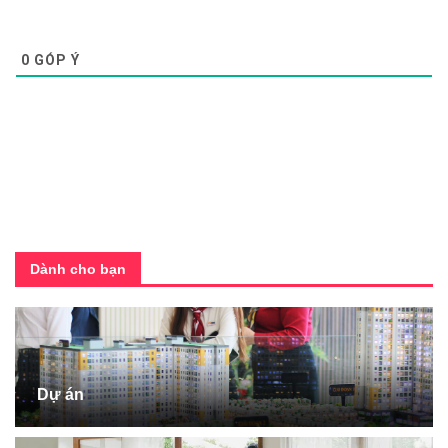
0
GÓP Ý
Dành cho bạn
Dự án