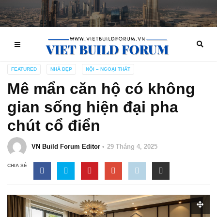
FEATURED
NHÀ ĐẸP
NỘI – NGOẠI THẤT
Mê mẩn căn hộ có không
gian sống hiện đại pha
chút cổ điển
VN Build Forum Editor
29 Tháng 4, 2025
CHIA SẺ