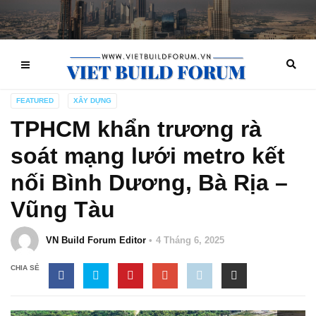
FEATURED
XÂY DỰNG
TPHCM khẩn trương rà
soát mạng lưới metro kết
nối Bình Dương, Bà Rịa –
Vũng Tàu
VN Build Forum Editor
4 Tháng 6, 2025
CHIA SẺ