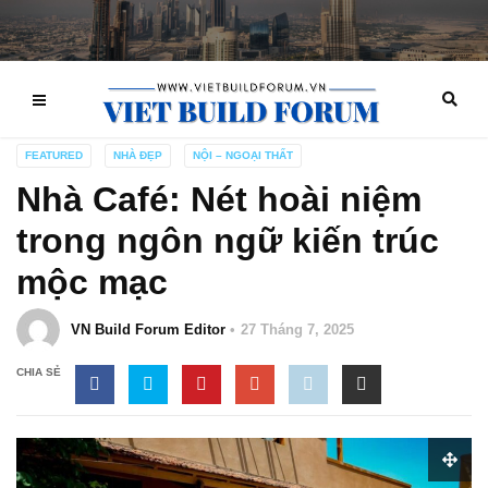
FEATURED
NHÀ ĐẸP
NỘI – NGOẠI THẤT
Nhà Café: Nét hoài niệm
trong ngôn ngữ kiến trúc
mộc mạc
VN Build Forum Editor
27 Tháng 7, 2025
CHIA SẺ