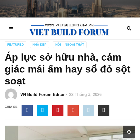
FEATURED
NHÀ ĐẸP
NỘI – NGOẠI THẤT
Áp lực sở hữu nhà, cảm
giác mái ấm hay sổ đỏ sột
soạt
VN Build Forum Editor
22 Tháng 3, 2026
CHIA SẺ