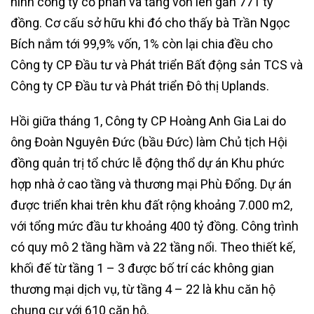
hình công ty cổ phần và tăng vốn lên gần 771 tỷ
đồng. Cơ cấu sở hữu khi đó cho thấy bà Trần Ngọc
Bích nắm tới 99,9% vốn, 1% còn lại chia đều cho
Công ty CP Đầu tư và Phát triển Bất động sản TCS và
Công ty CP Đầu tư và Phát triển Đô thị Uplands.
Hồi giữa tháng 1, Công ty CP Hoàng Anh Gia Lai do
ông Đoàn Nguyên Đức (bầu Đức) làm Chủ tịch Hội
đồng quản trị tổ chức lễ động thổ dự án Khu phức
hợp nhà ở cao tầng và thương mại Phù Đổng. Dự án
được triển khai trên khu đất rộng khoảng 7.000 m2,
với tổng mức đầu tư khoảng 400 tỷ đồng. Công trình
có quy mô 2 tầng hầm và 22 tầng nổi. Theo thiết kế,
khối đế từ tầng 1 – 3 được bố trí các không gian
thương mại dịch vụ, từ tầng 4 – 22 là khu căn hộ
chung cư với 610 căn hộ.