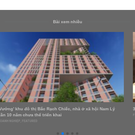
Bài xem nhiều
30 phút livestream, nữ hoàng đồ gia dụng kiếm nghìn tỷ
FEATURED
,
GIA DỤNG
,
NỘI – NGOẠI THẤT