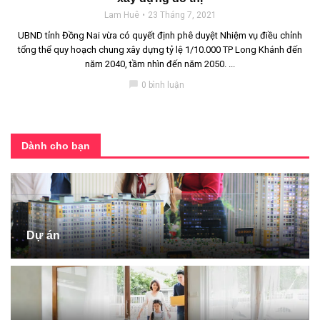
Lam Huê
23 Tháng 7, 2021
UBND tỉnh Đồng Nai vừa có quyết định phê duyệt Nhiệm vụ điều chỉnh
tổng thể quy hoạch chung xây dựng tỷ lệ 1/10.000 TP Long Khánh đến
năm 2040, tầm nhìn đến năm 2050. ...
chat_bubble
0 bình luận
Dành cho bạn
Dự án