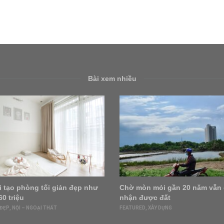
Bài xem nhiều
i tạo phòng tối giản đẹp như
Chờ mòn mỏi gần 20 năm vẫn
60 triệu
nhận được đất
 ĐẸP
,
NỘI – NGOẠI THẤT
FEATURED
,
XÂY DỰNG