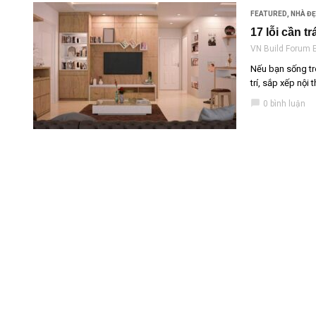
FEATURED
,
NHÀ Đ
17 lỗi cần t
VN Build Forum E
Nếu bạn sống tr
trí, sắp xếp nội
chat_bubble
0 bình luận