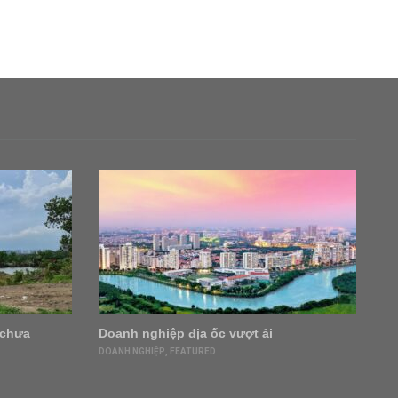
 chưa
Doanh nghiệp địa ốc vượt ải
‘V
ở 
DOANH NGHIỆP
,
FEATURED
tr
DO