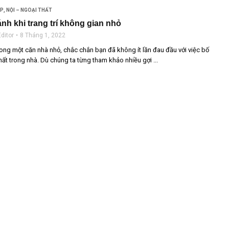
ẸP
,
NỘI – NGOẠI THẤT
ránh khi trang trí không gian nhỏ
ditor
8 Tháng 1, 2022
ong một căn nhà nhỏ, chắc chắn bạn đã không ít lần đau đầu với việc bố
 thất trong nhà. Dù chúng ta từng tham khảo nhiều gợi ...