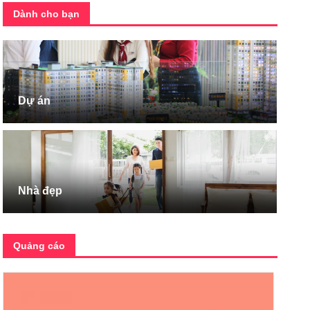
Dành cho bạn
Dự án
Nhà đẹp
Quảng cáo