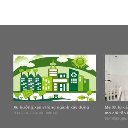
à
Xu hướng xanh trong ngành xây dựng
Mẹ 9X tự cả
mơ chỉ tốn 
FEATURED
,
GIAO LƯU – HỢP TÁC
FEATURED
,
NHÀ