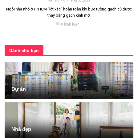
An Thư
6 Tháng 3, 2021
Ngôi nhà nhỏ ở TP.HCM "lột xác" hoàn toàn khi bức tường gạch cũ được
thay bằng gạch kính mờ.
chat_bubble
0 bình luận
Dành cho bạn
Dự án
Nhà đẹp