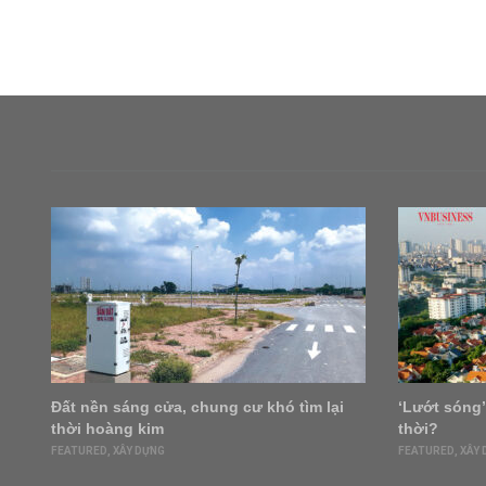
à
Đất nền sáng cửa, chung cư khó tìm lại
‘Lướt sóng’
thời hoàng kim
thời?
FEATURED
,
XÂY DỰNG
FEATURED
,
XÂY 