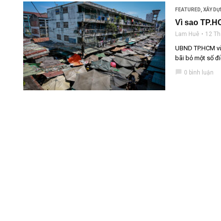
FEATURED
,
XÂY DỰ
Vì sao TP.H
Lam Huê
12 Th
UBND TP.HCM vừa
bãi bỏ một số đi
chat_bubble
0 bình luận