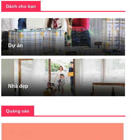
Dành cho bạn
Dự án
Nhà đẹp
Quảng cáo