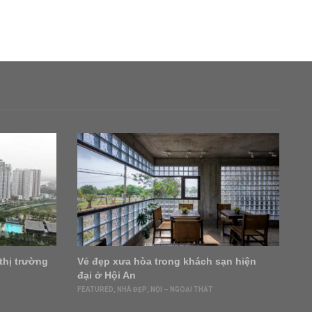
thị trường
Vẻ đẹp xưa hòa trong khách sạn hiện
‘V
đại ở Hội An
ở 
tr
FEATURED
,
NHÀ ĐẸP
,
NỘI – NGOẠI THẤT
DO