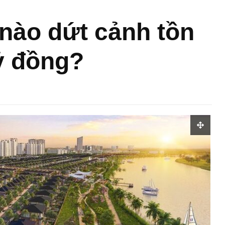
 nào dứt cảnh tồn
ỷ đồng?