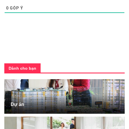
0
GÓP Ý
Dành cho bạn
Dự án