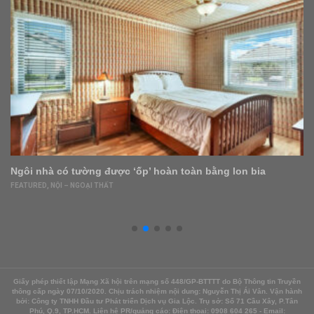
10 điều nên và không nên có mặt trong phòng ngủ
FEATURED
,
NỘI – NGOẠI THẤT
Giấy phép thiết lập Mạng Xã hội trên mạng số 448/GP-BTTTT do Bộ Thông tin Truyền
thông cấp ngày 07/10/2020. Chịu trách nhiệm nội dung: Nguyễn Thị Ái Vân. Vận hành
bởi: Công ty TNHH Đầu tư Phát triển Dịch vụ Gia Lộc. Trụ sở: Số 71 Cầu Xây, P.Tân
Phú, Q.9, TP.HCM. Liên hệ PR/quảng cáo: Điện thoại: 0908 604 265 - Email: