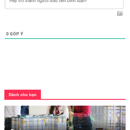
0
GÓP Ý
Dành cho bạn