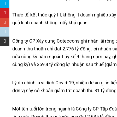
Thực tế, kết thúc quý III, không ít doanh nghiệp xây
quả kinh doanh không mấy khả quan.
Công ty CP Xây dựng Coteccons ghi nhận lãi ròng q
doanh thu thuần chỉ đạt 2.776 tỷ đồng, lợi nhuận 
nửa cùng kỳ năm ngoái. Lũy kế 9 tháng năm nay, g
cùng kỳ) và 369,4 tỷ đồng lợi nhuận sau thuế (giả
Lý do chính là vì dịch Covid-19, nhiều dự án giãn t
đơn vị này có khoản giảm trừ doanh thu 31 tỷ đồng 
Một tên tuổi lớn trong ngành là Công ty CP Tập đ
tích cực. Doanh thu quý vừa qua đạt 2.635 tỷ đồng,