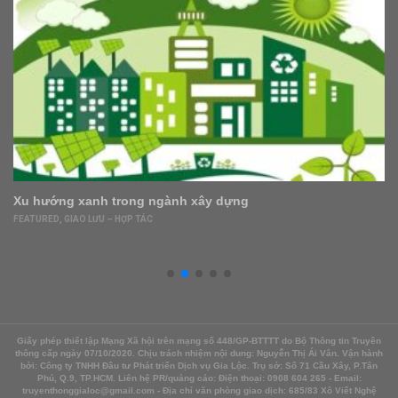
Mẹ 9X tự cải tạo phòng tối giản đẹp như mơ chỉ tốn 60
triệu
FEATURED
,
NHÀ ĐẸP
,
NỘI – NGOẠI THẤT
Giấy phép thiết lập Mạng Xã hội trên mạng số 448/GP-BTTTT do Bộ Thông tin Truyền
thông cấp ngày 07/10/2020. Chịu trách nhiệm nội dung: Nguyễn Thị Ái Vân. Vận hành
bởi: Công ty TNHH Đầu tư Phát triển Dịch vụ Gia Lộc. Trụ sở: Số 71 Cầu Xây, P.Tân
Phú, Q.9, TP.HCM. Liên hệ PR/quảng cáo: Điện thoại: 0908 604 265 - Email:
truyenthonggialoc@gmail.com - Địa chỉ văn phòng giao dịch: 685/83 Xô Viết Nghệ