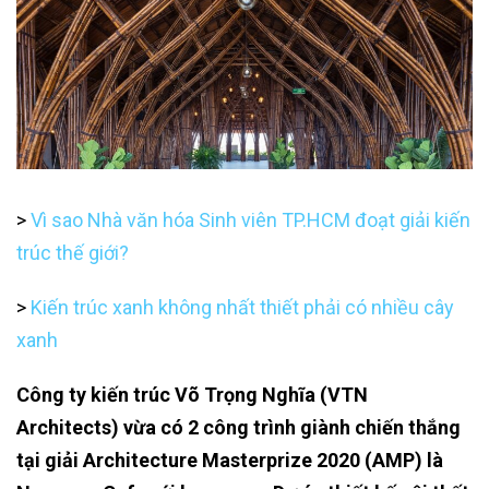
>
Vì sao Nhà văn hóa Sinh viên TP.HCM đoạt giải kiến
trúc thế giới?
>
Kiến trúc xanh không nhất thiết phải có nhiều cây
xanh
Công ty kiến trúc Võ Trọng Nghĩa (VTN
Architects) vừa có 2 công trình giành chiến thắng
tại giải Architecture Masterprize 2020 (AMP) là