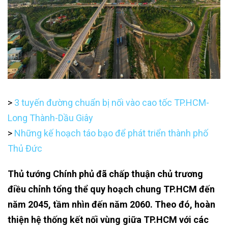
>
3 tuyến đường chuẩn bị nối vào cao tốc TP.HCM-
Long Thành-Dầu Giây
>
Những kế hoạch táo bạo để phát triển thành phố
Thủ Đức
Thủ tướng Chính phủ đã chấp thuận chủ trương
điều chỉnh tổng thể quy hoạch chung TP.HCM đến
năm 2045, tầm nhìn đến năm 2060. Theo đó, hoàn
thiện hệ thống kết nối vùng giữa TP.HCM với các