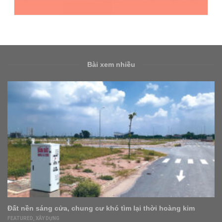
Bài xem nhiều
im
‘Lướt sóng’ bất động sản có thực sự hết thời?
FEATURED
,
XÂY DỰNG