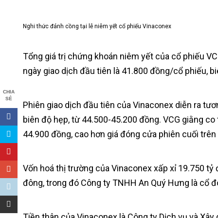
Nghi thức đánh cồng tại lễ niêm yết cổ phiếu Vinaconex
Tổng giá trị chứng khoán niêm yết của cổ phiếu VC
ngày giao dịch đầu tiên là 41.800 đồng/cổ phiếu, b
CHIA
SẺ
Phiên giao dịch đầu tiên của Vinaconex diễn ra tươ
biên độ hẹp, từ 44.500-45.200 đồng. VCG giằng co t
44.900 đồng, cao hơn giá đóng cửa phiên cuối trên
Vốn hoá thị trường của Vinaconex xấp xỉ 19.750 tỷ
đông, trong đó Công ty TNHH An Quý Hưng là cổ đôn
Tiền thân của Vinaconex là Công ty Dịch vụ và Xây