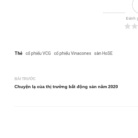
Đánh g
Thẻ
cổ phiếu VCG
cổ phiếu Vinaconex
sàn HoSE
BÀI TRƯỚC
Chuyện lạ của thị trường bất động sản năm 2020