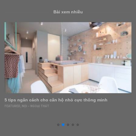
Bài xem nhiều
Bất động sản Việt Nam sẽ lập đỉnh mới vì 3 điều không
giống thế giới
BẤT ĐỘNG SẢN
,
FEATURED