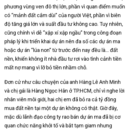
phương vùng ven đô thị lớn, phần vì quan điểm muốn
có “mảnh đất cắm dùi” của người Việt, phần vì biên
độ tăng giá lớn và suất đầu tư không cao. Tuy nhiên,
cũng chính vì dễ “xập xí xập ngầu” trong công đoạn
pháp lý khi triển khai dự án nên đa số các dự án ma
hoặc dự án “lúa non” từ trước đến nay đều là… đất
nền, khiến không ít nhà đầu tư rơi vào tình cảnh tiền
mất nợ mang vì lỡ bỏ tiền nhầm chỗ.
Đơn cử như câu chuyện của anh Hàng Lê Anh Minh
và chị gái là Hàng Ngọc Hân ở TP.HCM, chỉ vì nghe lời
nhân viên môi giới, hai chị em đã bỏ ra cả tỷ đồng
mua đất nền tại một dự án không có thật. Giờ đây,
mặc dù lãnh đạo công ty rao bán dự án ma đã bị cơ
quan chức năng khởi tố và bắt tạm giam nhưng