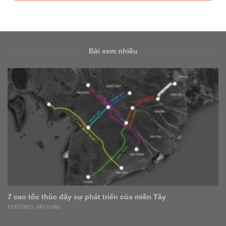
Bài xem nhiều
8 văn phòng co-working space giá tốt ở TP.HCM
DOANH NGHIỆP
,
FEATURED