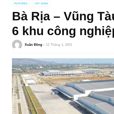
FEATURED
XÂY DỰNG
Bà Rịa – Vũng Tà
6 khu công nghiệ
Xuân Đồng
12 Tháng 1, 2021