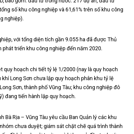
SD, bao gồm: đầu tư trong nước: 217 dự án; đầu tư
tổng số khu công nghiệp và 61,61% trên số khu công
ng nghiệp).
hiệp, với tổng diện tích gần 9.055 ha đã được Thủ
 phát triển khu công nghiệp đến năm 2020.
 quy hoạch chi tiết tỷ lệ 1/2000 (nay là quy hoạch
u khí Long Sơn chưa lập quy hoạch phân khu tỷ lệ
ong Sơn, thành phố Vũng Tàu; khu công nghiệp đô
Mỹ) đang tiến hành lập quy hoạch.
nh Bà Rịa – Vũng Tàu yêu cầu Ban Quản lý các khu
 nhóm chưa duyệt; giám sát chặt chẽ quá trình thành