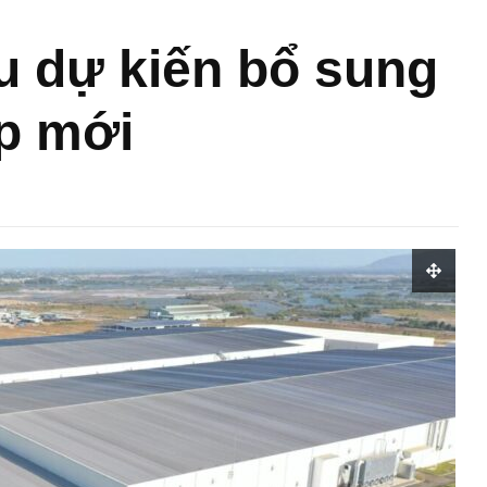
u dự kiến bổ sung
p mới