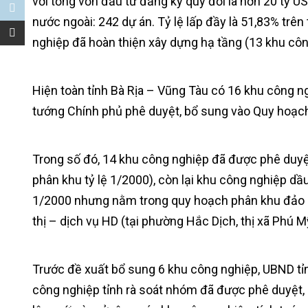
với tổng vốn đầu tư đăng ký quy đổi là hơn 20 tỷ U
nước ngoài: 242 dự án. Tỷ lệ lấp đầy là 51,83% trên 
nghiệp đã hoàn thiện xây dựng hạ tầng (13 khu cô
Hiện toàn tỉnh Bà Rịa – Vũng Tàu có 16 khu công ng
tướng Chính phủ phê duyệt, bổ sung vào Quy hoạch
Trong số đó, 14 khu công nghiệp đã được phê duyệt
phân khu tỷ lệ 1/2000), còn lại khu công nghiệp dầ
1/2000 nhưng nằm trong quy hoạch phân khu đảo L
thị – dịch vụ HD (tại phường Hắc Dịch, thị xã Phú 
Trước đề xuất bổ sung 6 khu công nghiệp, UBND tỉ
công nghiệp tỉnh rà soát nhóm đã được phê duyệt,