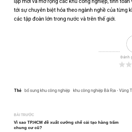
lập mới và mở rộng các khu công nghiệp, tính toán
tới sự chuyên biệt hóa theo ngành nghề của từng kh
các tập đoàn lớn trong nước và trên thế giới.
Đánh g
Thẻ
bổ sung khu công nghiệp
khu công nghiệp Bà Rịa - Vũng 
BÀI TRƯỚC
Vì sao TP.HCM đề xuất cưỡng chế cải tạo hàng trăm
chung cư cũ?