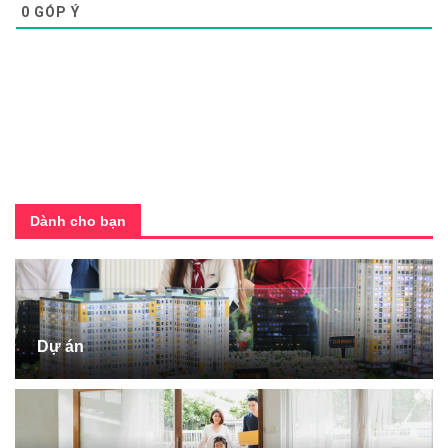
0
GÓP Ý
Dành cho bạn
Dự án