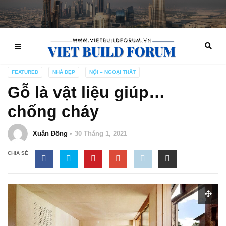
FEATURED
NHÀ ĐẸP
NỘI – NGOẠI THẤT
Gỗ là vật liệu giúp…
chống cháy
Xuân Đồng
30 Tháng 1, 2021
CHIA SẺ