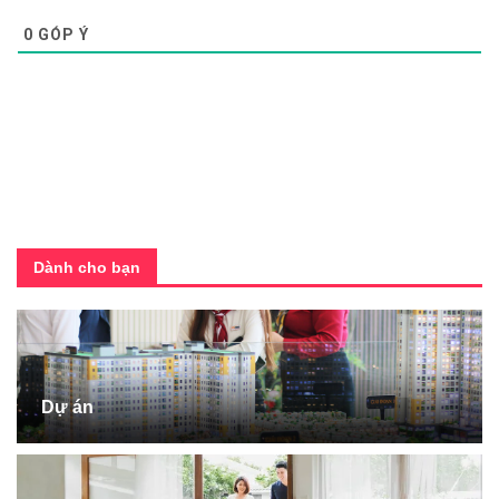
0
GÓP Ý
Dành cho bạn
Dự án