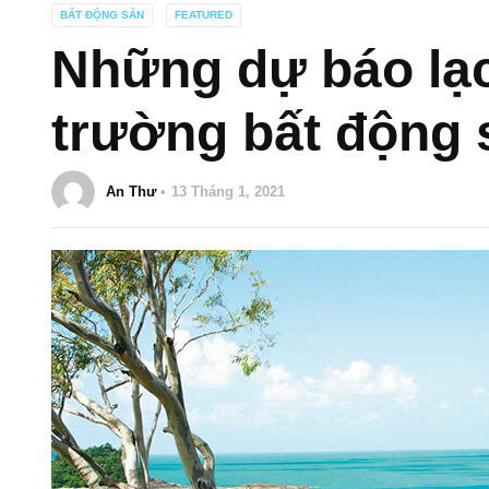
BẤT ĐỘNG SẢN
FEATURED
Những dự báo lạc
trường bất động 
An Thư
13 Tháng 1, 2021