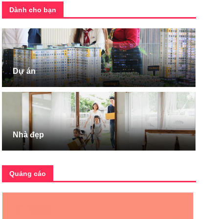
Dành cho bạn
Dự án
Nhà đẹp
Quảng cáo