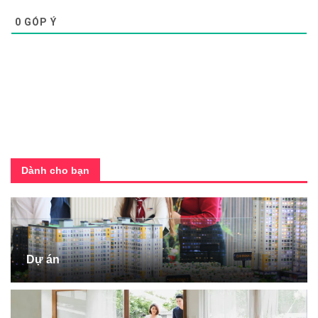
0
GÓP Ý
Dành cho bạn
Dự án