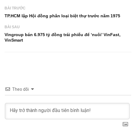
BÀI TRƯỚC
TP.HCM lập Hội đồng phân loại biệt thự trước năm 1975
BÀI SAU
Vingroup bán 6.975 tỷ đồng trái phiếu để ‘nuôi’ VinFast,
VinSmart
Theo dõi