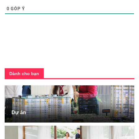
0
GÓP Ý
Dành cho bạn
Dự án