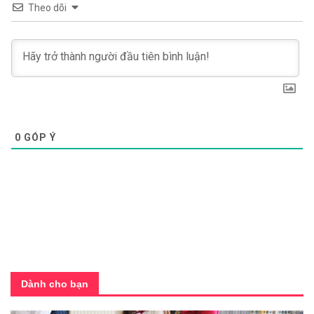
Theo dõi
0
GÓP Ý
Dành cho bạn