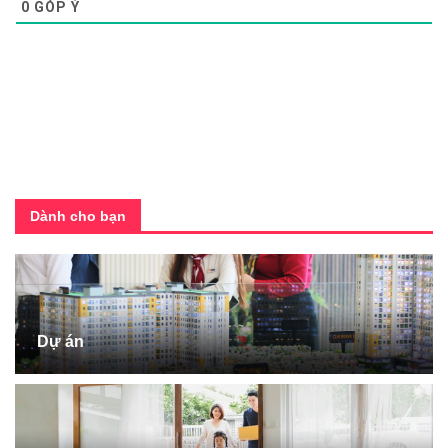
0
GÓP Ý
Dành cho bạn
Dự án