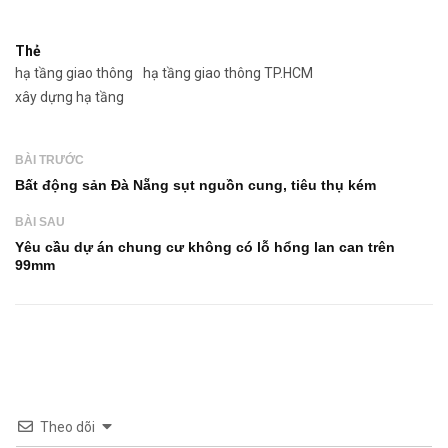
Thẻ
hạ tầng giao thông
hạ tầng giao thông TP.HCM
xây dựng hạ tầng
BÀI TRƯỚC
Bất động sản Đà Nẵng sụt nguồn cung, tiêu thụ kém
BÀI SAU
Yêu cầu dự án chung cư không có lỗ hổng lan can trên
99mm
Theo dõi