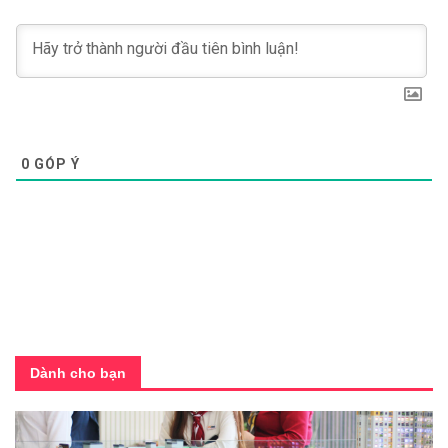
0
GÓP Ý
Dành cho bạn