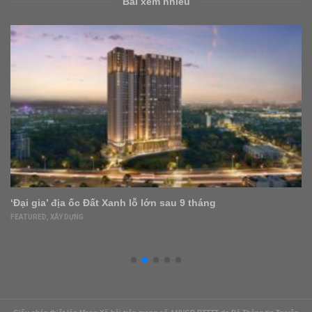
Bài xem nhiều
Ông chủ Tân Hiệp Phát ‘vung tay’ vào bất động sản
DOANH NGHIỆP
,
FEATURED