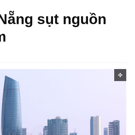
 Nẵng sụt nguồn
m