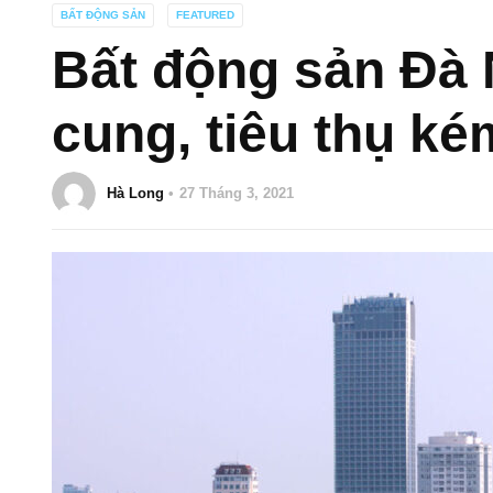
BẤT ĐỘNG SẢN
FEATURED
Bất động sản Đà
cung, tiêu thụ ké
Hà Long
27 Tháng 3, 2021