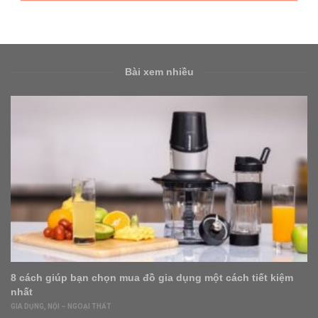
Bài xem nhiều
Nhu cầu ở thực lớn, bất động sản Bình Dương sôi động
cuối năm
BẤT ĐỘNG SẢN
,
FEATURED