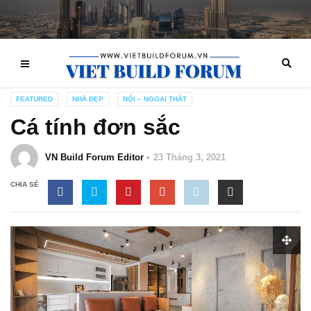
FEATURED
NHÀ ĐẸP
NỘI – NGOẠI THẤT
Cá tính đơn sắc
VN Build Forum Editor
23 Tháng 3, 2021
CHIA SẺ