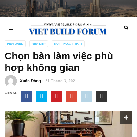
FEATURED
NHÀ ĐẸP
NỘI – NGOẠI THẤT
Chọn bàn làm việc phù
hợp không gian
Xuân Đồng
21 Tháng 3, 2021
CHIA SẺ