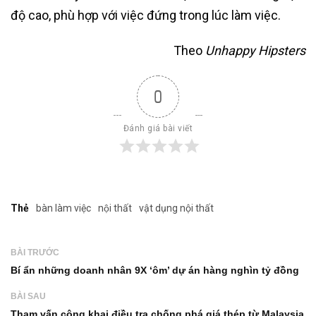
độ cao, phù hợp với việc đứng trong lúc làm việc.
Theo
Unhappy Hipsters
0
Đánh giá bài viết
Thẻ
bàn làm việc
nội thất
vật dụng nội thất
BÀI TRƯỚC
Bí ẩn những doanh nhân 9X ‘ôm’ dự án hàng nghìn tỷ đồng
BÀI SAU
Tham vấn công khai điều tra chống phá giá thép từ Malaysia