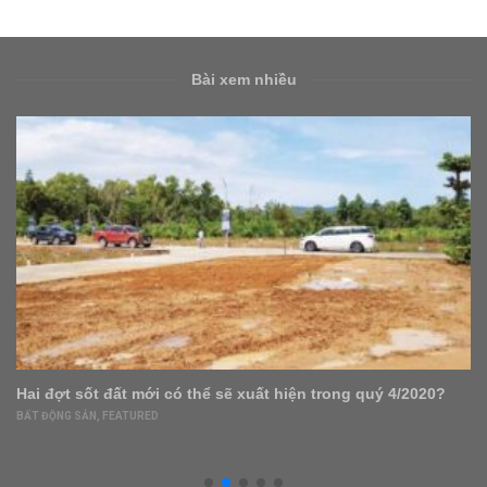
Bài xem nhiều
Giá nhà tại Việt Nam sẽ tiếp tục ‘leo thang’ sau đại dịch?
BẤT ĐỘNG SẢN
,
FEATURED