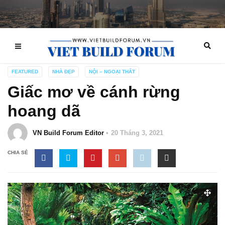
FEATURED
NHÀ ĐẸP
NỘI – NGOẠI THẤT
Giấc mơ về cánh rừng
hoang dã
VN Build Forum Editor
20 Tháng 3, 2021
CHIA SẺ