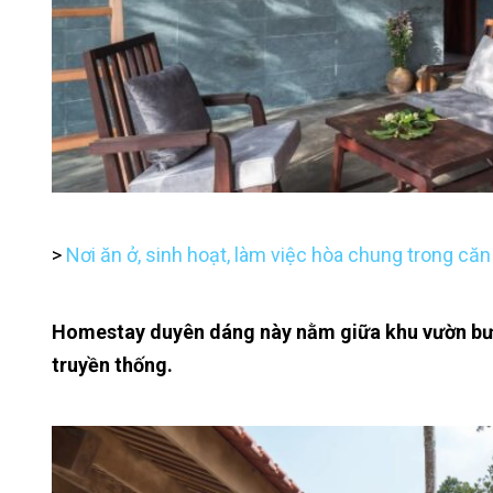
>
Nơi ăn ở, sinh hoạt, làm việc hòa chung trong că
Homestay duyên dáng này nằm giữa khu vườn bưở
truyền thống.