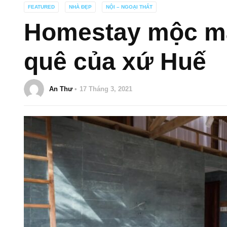
FEATURED
NHÀ ĐẸP
NỘI – NGOẠI THẤT
Homestay mộc m
quê của xứ Huế
An Thư
17 Tháng 3, 2021