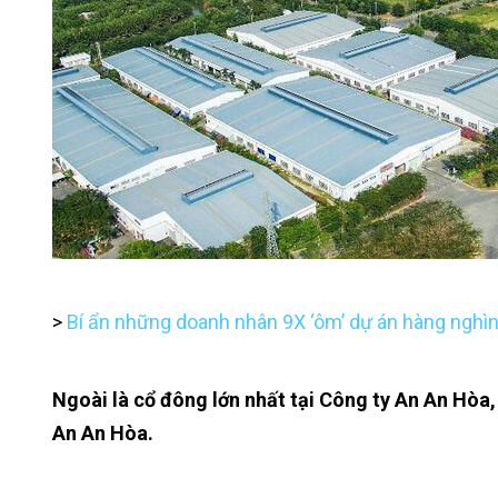
>
Bí ẩn những doanh nhân 9X ‘ôm’ dự án hàng nghìn
Ngoài là cổ đông lớn nhất tại Công ty An An Hòa,
An An Hòa.