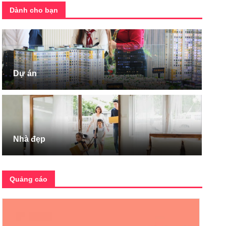
Dành cho bạn
Dự án
Nhà đẹp
Quảng cáo