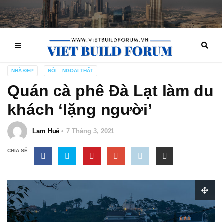
NHÀ ĐẸP
NỘI – NGOẠI THẤT
Quán cà phê Đà Lạt làm du
khách ‘lặng người’
Lam Huê
7 Tháng 3, 2021
CHIA SẺ