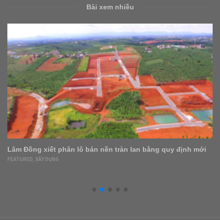
Bài xem nhiều
10 loại hoa đẹp chưng Tết ý nghĩa, hút tài lộc
FEATURED
,
NHÀ ĐẸP
,
NỘI – NGOẠI THẤT