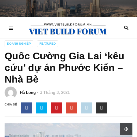
DOANH NGHIỆP
FEATURED
Quốc Cường Gia Lai ‘kêu
cứu’ dự án Phước Kiển –
Nhà Bè
Hà Long
3 Tháng 3, 2021
CHIA SẺ