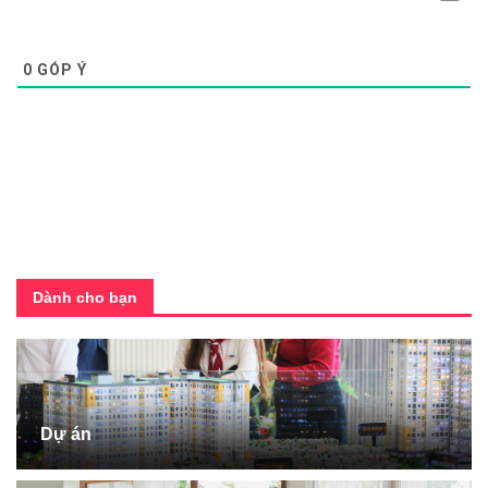
0
GÓP Ý
Dành cho bạn
Dự án