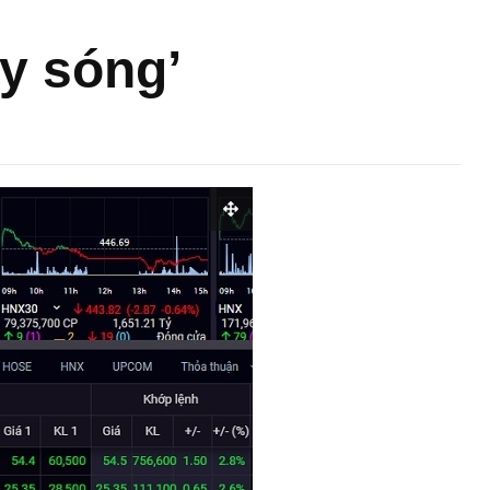
ậy sóng’