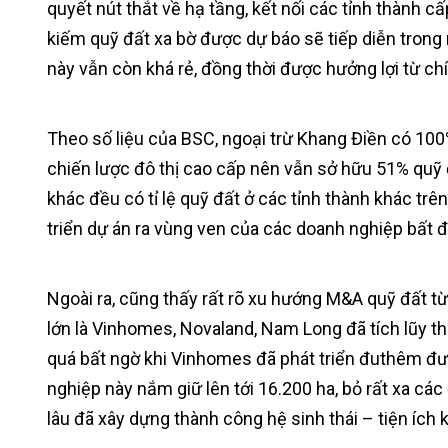
quyết nút thắt về hạ tầng, kết nối các tỉnh thành cấ
kiếm quỹ đất xa bờ được dự báo sẽ tiếp diễn trong 
này vẫn còn khá rẻ, đồng thời được hưởng lợi từ ch
Theo số liệu của BSC, ngoại trừ Khang Điền có 100%
chiến lược đô thị cao cấp nên vẫn sở hữu 51% quỹ đ
khác đều có tỉ lệ quỹ đất ở các tỉnh thành khác trê
triển dự án ra vùng ven của các doanh nghiệp bất 
Ngoài ra, cũng thấy rất rõ xu hướng M&A quỹ đất từ
lớn là Vinhomes, Novaland, Nam Long đã tích lũy t
quá bất ngờ khi Vinhomes đã phát triển đuthêm đư
nghiệp này nắm giữ lên tới 16.200 ha, bỏ rất xa các
lâu đã xây dựng thành công hệ sinh thái – tiện ích 