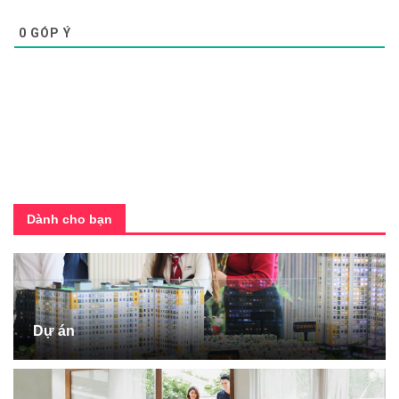
0
GÓP Ý
Dành cho bạn
Dự án